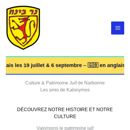
Aller
au
contenu
Visites guidées en français les 19 juillet et 6 septe
is les 19 juillet & 6 septembre – 🇬🇧 en anglais les 5
Culture & Patrimoine Juif de Narbonne
Les amis de Kalonymos
DÉCOUVREZ NOTRE HISTOIRE ET NOTRE
CULTURE
Valorisons le patrimoine juif