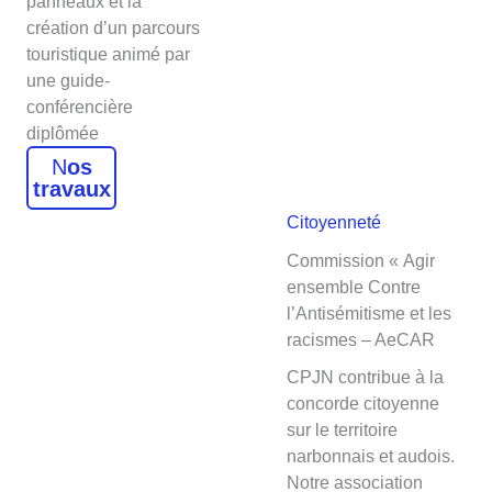
panneaux et la
création d’un parcours
touristique animé par
une guide-
conférencière
diplômée
N
os
travaux
Citoyenneté
Commission « Agir
ensemble Contre
l’Antisémitisme et les
racismes – AeCAR
CPJN contribue à la
concorde citoyenne
sur le territoire
narbonnais et audois.
Notre association