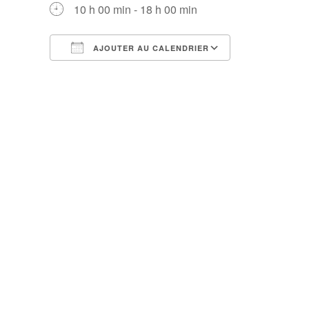
10 h 00 min - 18 h 00 min
AJOUTER AU CALENDRIER
Télécharger ICS
Calendrier Google
iCalendar
Office 365
Outlook Live